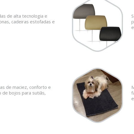
as de alta tecnologia e
S
onas, cadeiras estofadas e
p
e
as de maciez, conforto e
M
o de bojos para sutiãs,
f
e